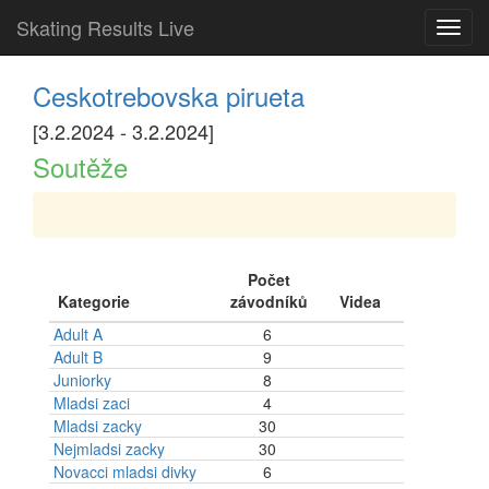
Skating Results Live
Toggl
navig
Ceskotrebovska pirueta
[3.2.2024 - 3.2.2024]
Soutěže
Počet
Kategorie
závodníků
Videa
Adult A
6
Adult B
9
Juniorky
8
Mladsi zaci
4
Mladsi zacky
30
Nejmladsi zacky
30
Novacci mladsi divky
6