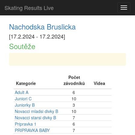
Skating Results Live
Toggl
navig
Nachodska Bruslicka
[17.2.2024 - 17.2.2024]
Soutěže
Počet
Kategorie
závodníků
Videa
Adult A
6
Juniori C
10
Juniorky B
3
Novacci mladsi divky B
10
Novacci starsi divky B
7
Pripravka 1
6
PRIPRAVKA BABY
7