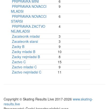
PRIPRAVKA MINI
6
PRIPRAVKA NOVACCI
9
MLADSI
PRIPRAVKA NOVACCI
6
STARSI
PRIPRAVKA ZACTVO
4
NEJMLADSI
Zacatecnik mladsi
3
Zacatecnik starsi
3
Zacky B
9
Zacky mladsi B
10
Zacky nejmladsi B
8
Zactvo C
15
Zactvo mladsi C
9
Zactvo nejmladsi C
11
Copyright © Skating Results Live 2017-2026
www.skating-
results.live
Provozovatel: Český krasobruslařský svaz,