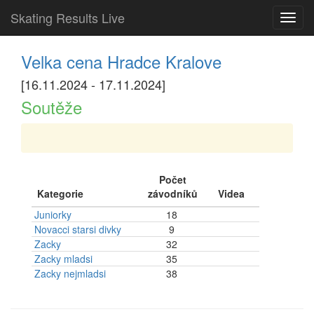
Skating Results Live
Toggl
navig
Velka cena Hradce Kralove
[16.11.2024 - 17.11.2024]
Soutěže
Počet
Kategorie
závodníků
Videa
Juniorky
18
Novacci starsi divky
9
Zacky
32
Zacky mladsi
35
Zacky nejmladsi
38