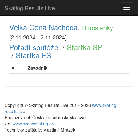
Skating Results Live
Toggl
navig
Velka Cena Nachoda
,
Dorostenky
[2.11.2024 - 2.11.2024]
Pořadí soutěže
/
Startka SP
/
Startka FS
#
Závodník
Copyright © Skating Results Live 2017-2026
www.skating-
results.live
Provozovatel: Český krasobruslařský svaz,
z.s.
www.czechskating.org
Technicky zajišťuje: Vlastimil Mrázek