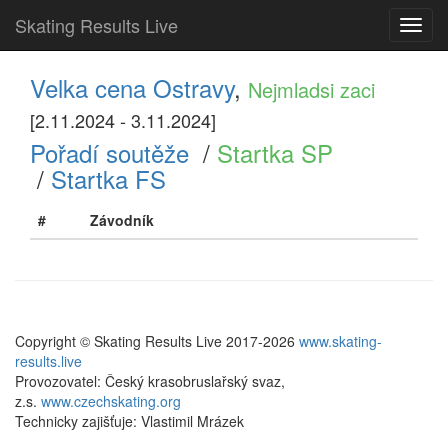
Skating Results Live
Toggl
navig
Velka cena Ostravy
,
Nejmladsi zaci
[2.11.2024 - 3.11.2024]
Pořadí soutěže
/
Startka SP
/
Startka FS
#
Závodník
Copyright © Skating Results Live 2017-2026
www.skating-
results.live
Provozovatel: Český krasobruslařský svaz,
z.s.
www.czechskating.org
Technicky zajišťuje: Vlastimil Mrázek