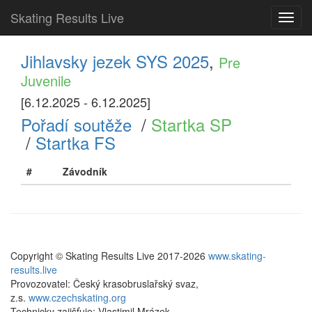
Skating Results Live
Toggl
navig
Jihlavsky jezek SYS 2025
,
Pre
Juvenile
[6.12.2025 - 6.12.2025]
Pořadí soutěže
/
Startka SP
/
Startka FS
#
Závodník
Copyright © Skating Results Live 2017-2026
www.skating-
results.live
Provozovatel: Český krasobruslařský svaz,
z.s.
www.czechskating.org
Technicky zajišťuje: Vlastimil Mrázek