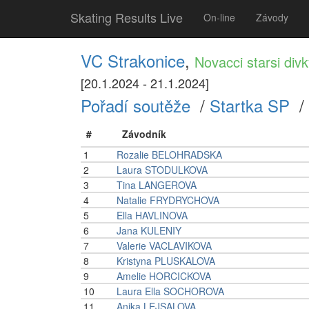
Skating Results Live
On-line
Závody
VC Strakonice
,
Novacci starsi div
[20.1.2024 - 21.1.2024]
Pořadí soutěže
/
Startka SP
/
#
Závodník
1
Rozalie BELOHRADSKA
2
Laura STODULKOVA
3
Tina LANGEROVA
4
Natalie FRYDRYCHOVA
5
Ella HAVLINOVA
6
Jana KULENIY
7
Valerie VACLAVIKOVA
8
Kristyna PLUSKALOVA
9
Amelie HORCICKOVA
10
Laura Ella SOCHOROVA
11
Anika LEJSALOVA