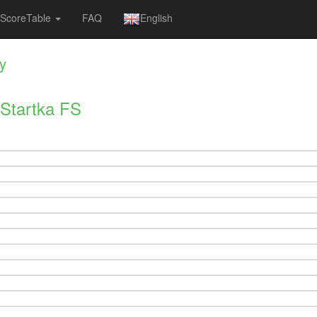
ScoreTable
FAQ
English
ky
Startka FS