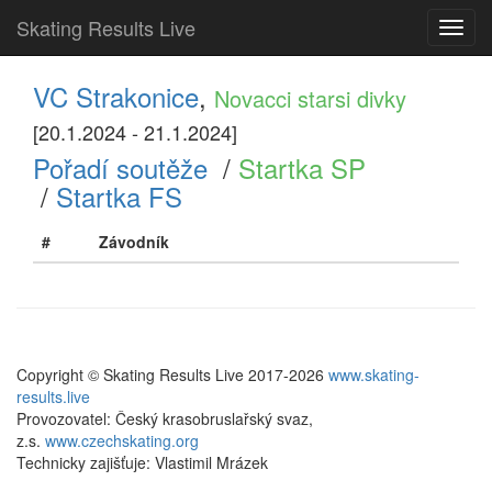
Skating Results Live
Toggl
navig
VC Strakonice
,
Novacci starsi divky
[20.1.2024 - 21.1.2024]
Pořadí soutěže
/
Startka SP
/
Startka FS
#
Závodník
Copyright © Skating Results Live 2017-2026
www.skating-
results.live
Provozovatel: Český krasobruslařský svaz,
z.s.
www.czechskating.org
Technicky zajišťuje: Vlastimil Mrázek